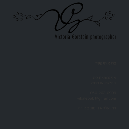
צרו איתי קשר
אני נמצאת פה
בטלפון או במייל
050-202-0999
vikalebab@gmail.com
רח' אלה 14, מושב אורה